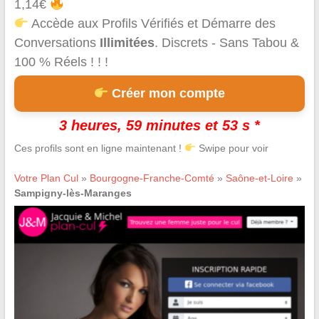
1,14€
Accède aux Profils Vérifiés et Démarre des
Conversations
Illimitées
. Discrets - Sans Tabou &
100 % Réels ! ! !
Créer mon compte
3 heures, 59 minutes et 52 s *
Ces profils sont en ligne maintenant !
Swipe pour voir
Votre Plan Cul
»
Bourgogne-Franche-Comté
»
Saône-et-Loire
»
Sampigny-lès-Maranges