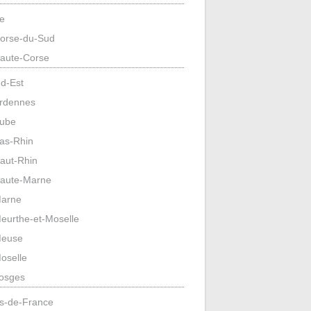
e
orse-du-Sud
aute-Corse
d-Est
rdennes
ube
as-Rhin
aut-Rhin
aute-Marne
arne
eurthe-et-Moselle
euse
oselle
osges
s-de-France