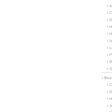
A
C
D
H
H
I
L
P
R
S
Bour
C
D
H
J