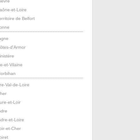
ièvre
aône-et-Loire
erritoire de Belfort
onne
agne
ôtes-d'Armor
inistère
lle-et-Vilaine
orbihan
re-Val-de-Loire
her
ure-et-Loir
ndre
ndre-et-Loire
oir-et-Cher
oiret