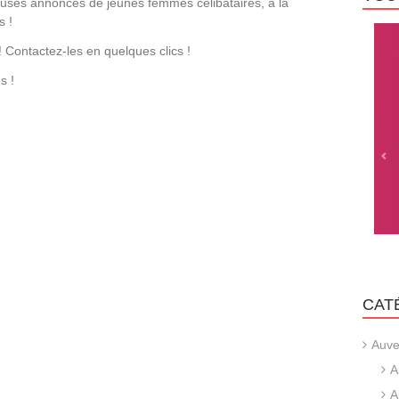
uses annonces de jeunes femmes célibataires, à la
s !
 Contactez-les en quelques clics !
s !
CAT
Auve
A
A