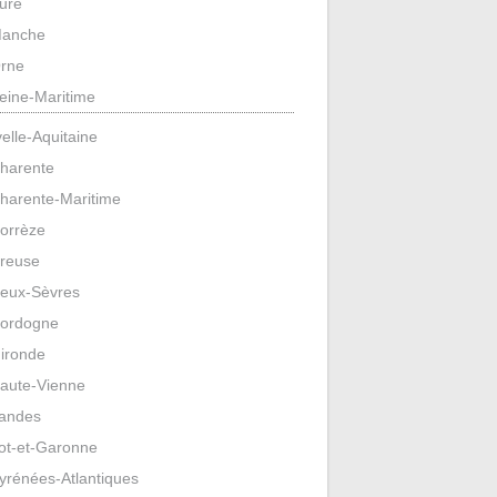
ure
anche
rne
eine-Maritime
elle-Aquitaine
harente
harente-Maritime
orrèze
reuse
eux-Sèvres
ordogne
ironde
aute-Vienne
andes
ot-et-Garonne
yrénées-Atlantiques