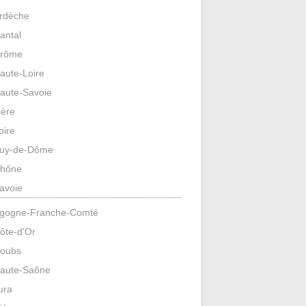
rdèche
antal
rôme
aute-Loire
aute-Savoie
sère
oire
uy-de-Dôme
hône
avoie
gogne-Franche-Comté
ôte-d'Or
oubs
aute-Saône
ura