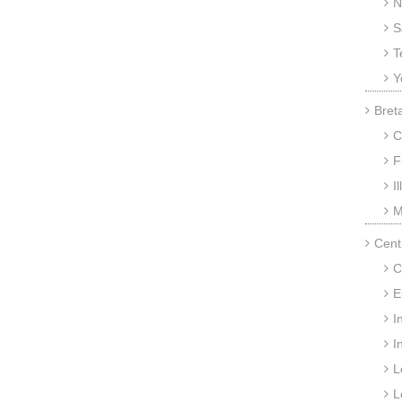
N
S
T
Y
Bret
C
F
I
M
Cent
C
E
I
I
L
L