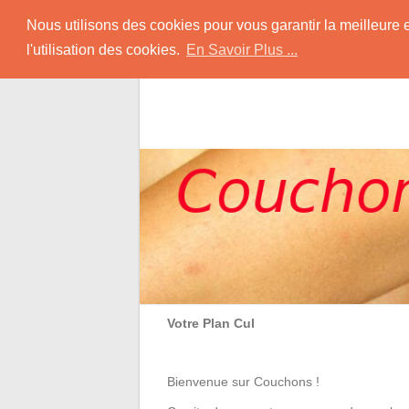
Skip
Couchons
Nous utilisons des cookies pour vous garantir la meilleure 
to
l'utilisation des cookies.
En Savoir Plus ...
content
Un Plan Cul et des Rencontres Coquines 
Votre Plan Cul
Bienvenue sur Couchons !