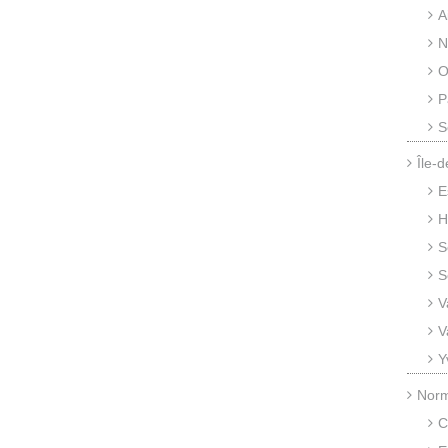
A
N
O
P
S
Île-
E
H
S
S
V
V
Y
Nor
C