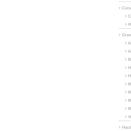
Cors
C
H
Gran
A
A
B
H
H
M
M
M
M
V
Haut