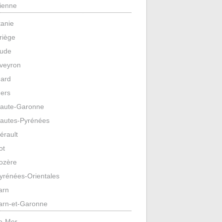
ienne
tanie
riège
ude
veyron
ard
ers
aute-Garonne
autes-Pyrénées
érault
ot
ozère
yrénées-Orientales
arn
arn-et-Garonne
e-Mer