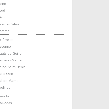
isne
ord
ise
as-de-Calais
omme
de-France
ssonne
auts-de-Seine
eine-et-Marne
eine-Saint-Denis
al-d'Oise
al-de-Marne
velines
mandie
alvados