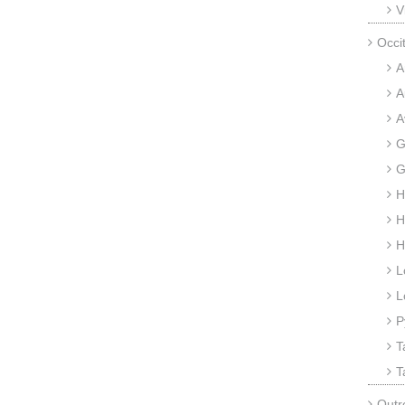
V
Occi
A
A
A
G
G
H
H
H
L
L
P
T
T
Outr