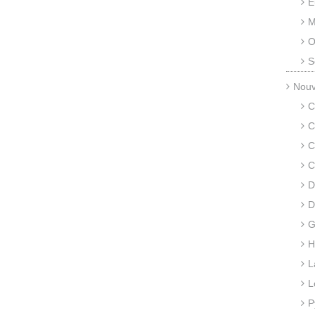
E
M
O
S
Nouv
C
C
C
C
D
D
G
H
L
L
P