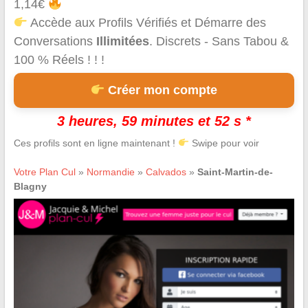
1,14€
Accède aux Profils Vérifiés et Démarre des
Conversations
Illimitées
. Discrets - Sans Tabou &
100 % Réels ! ! !
Créer mon compte
3 heures, 59 minutes et 51 s *
Ces profils sont en ligne maintenant !
Swipe pour voir
Votre Plan Cul
»
Normandie
»
Calvados
»
Saint-Martin-de-
Blagny