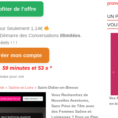
promo
ofiter de l'offre
UN 
VOUS
our Seulement 1,14€
et Démarre des Conversations
Illimitées
.
els ! ! !
éer mon compte
 59 minutes et 52 s *
wipe pour voir
mté
»
Saône-et-Loire
»
Saint-Didier-en-Bresse
Vous Recherchez de
Vos 
Nouvelles Aventures,
en-b
Sans Prise de Tête avec
des Femmes Saône-et-
Loiriennes ? Pour un Plan