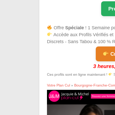
Pr
Offre
Spéciale
! 1 Semaine p
Accède aux Profils Vérifiés 
Discrets - Sans Tabou & 100 % Ré
Cr
3 heures,
Ces profils sont en ligne maintenant !
S
Votre Plan Cul
»
Bourgogne-Franche-Co