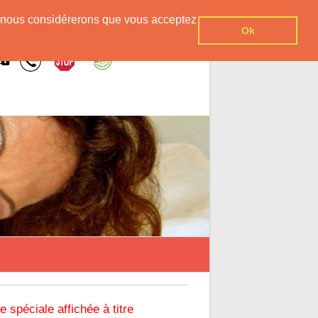
er, nous considérerons que vous acceptez
Ok
re spéciale affichée à titre