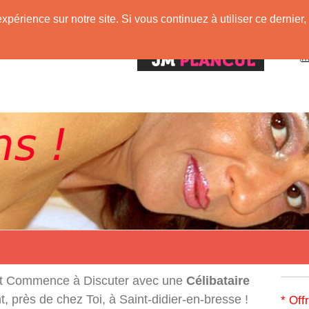
expérience sur notre site. Si vous continuez à utiliser ce derni
!
t Commence à Discuter avec une
Célibataire
 près de chez Toi, à Saint-didier-en-bresse !
* Off