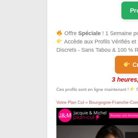
Pr
Offre
Spéciale
! 1 Semaine p
Accède aux Profils Vérifiés 
Discrets - Sans Tabou & 100 % Ré
Cr
3 heures,
Ces profils sont en ligne maintenant !
S
Votre Plan Cul
»
Bourgogne-Franche-Co