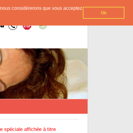
er, nous considérerons que vous acceptez
Ok
re spéciale affichée à titre