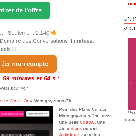
promo
ofiter de l'offre
UN 
VOUS
our Seulement 1,14€
et Démarre des Conversations
Illimitées
.
els ! ! !
éer mon compte
 59 minutes et 53 s *
wipe pour voir
mté
»
Côte-d'Or
»
Marcigny-sous-Thil
Pour des Plans Cul sur
Vos
Marcigny-sous-Thil, avec
sous-
une Belle
Cougar
, une
Jolie
Black
ou une
Asiatique
, avec des