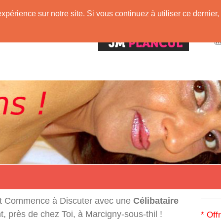
expérience sur notre site. Si vous continuez à utiliser ce derni
!
t Commence à Discuter avec une
Célibataire
 près de chez Toi, à Marcigny-sous-thil !
* Off