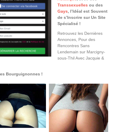
Transsexuelles
ou des
Gays
, l’Idéal est Souvent
de s’Inscrire sur Un Site
Spécialisé !
Retrouvez les Dernières
Annonces, Pour des
Rencontres Sans
Lendemain sur Marcigny-
sous-Thil Avec Jacquie &
ies Bourguignonnes !