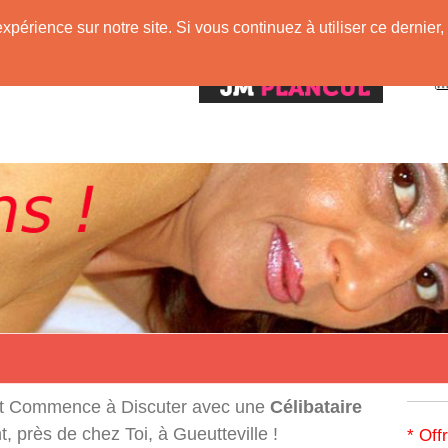
expérience sur notre site. Si vous continuez à utiliser ce derni
!
t Commence à Discuter avec une
Célibataire
 près de chez Toi, à Gueutteville !
* Off