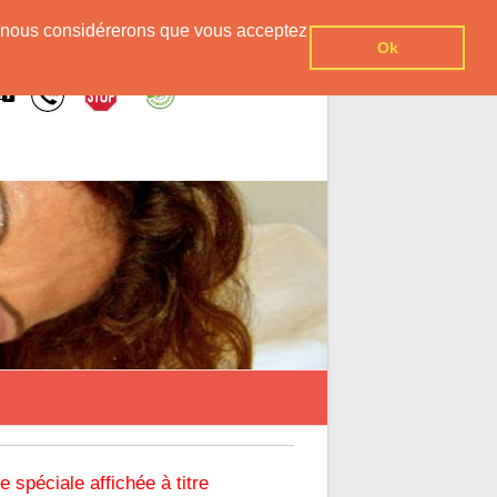
er, nous considérerons que vous acceptez
Ok
re spéciale affichée à titre