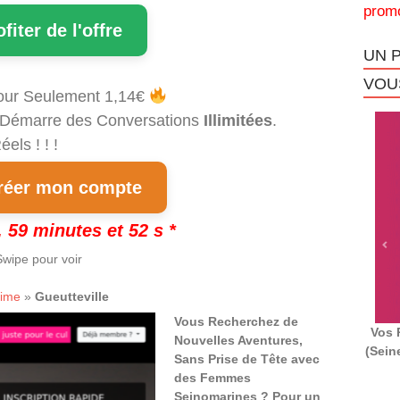
promo
ofiter de l'offre
UN 
VOUS
our Seulement 1,14€
et Démarre des Conversations
Illimitées
.
els ! ! !
éer mon compte
 59 minutes et 52 s *
wipe pour voir
time
»
Gueutteville
Vous Recherchez de
Vos 
Nouvelles Aventures,
(Sein
Sans Prise de Tête avec
des Femmes
Seinomarines ? Pour un