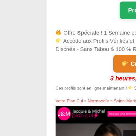
Pr
Offre
Spéciale
! 1 Semaine p
Accède aux Profils Vérifiés 
Discrets - Sans Tabou & 100 % Ré
Cr
3 heures,
Ces profils sont en ligne maintenant !
S
Votre Plan Cul
»
Normandie
»
Seine-Mari