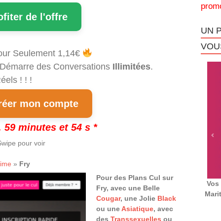
promo
ofiter de l'offre
UN 
VOUS
our Seulement 1,14€
et Démarre des Conversations
Illimitées
.
els ! ! !
éer mon compte
 59 minutes et 53 s *
wipe pour voir
time
»
Fry
Pour des Plans Cul sur
Vos 
Fry, avec une Belle
Mari
Cougar
, une Jolie
Black
ou une
Asiatique
, avec
des
Transsexuelles
ou