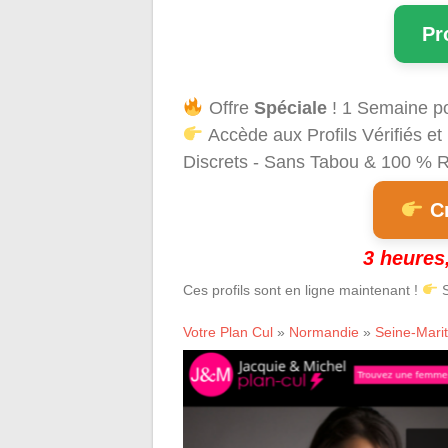
Pr
Offre
Spéciale
! 1 Semaine p
Accède aux Profils Vérifiés 
Discrets - Sans Tabou & 100 % Ré
Cr
3 heures,
Ces profils sont en ligne maintenant !
S
Votre Plan Cul
»
Normandie
»
Seine-Mari