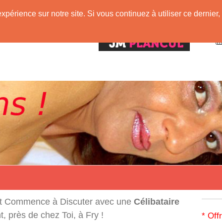
expérience sur notre site. Si vous continuez à utiliser ce derni
!
t Commence à Discuter avec une
Célibataire
 près de chez Toi, à Fry !
* Off