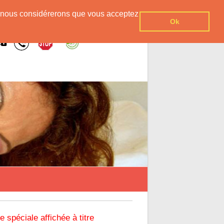
er, nous considérerons que vous acceptez
Ok
re spéciale affichée à titre