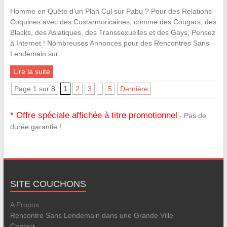
Homme en Quête d’un Plan Cul sur Pabu ? Pour des Relations
Coquines avec des Costarmoricaines, comme des Cougars, des
Blacks, des Asiatiques, des Transsexuelles et des Gays, Pensez
à Internet ! Nombreuses Annonces pour des Rencontres Sans
Lendemain sur…
Lire la suite
Page 1 sur 8
1
2
3
5
Dernière
* Offre spéciale affichée à titre promotionnel
- Pas de
durée garantie !
SITE COUCHONS
A Propos
Rencontre Sans Lendemain dans une Grande Ville
Contact