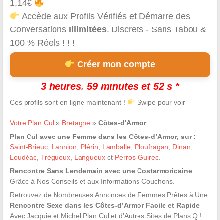
1,14€
Accède aux Profils Vérifiés et Démarre des
Conversations
Illimitées
. Discrets - Sans Tabou &
100 % Réels ! ! !
Créer mon compte
3 heures, 59 minutes et 51 s *
Ces profils sont en ligne maintenant !
Swipe pour voir
Votre Plan Cul
»
Bretagne
»
Côtes-d'Armor
Plan Cul avec une Femme dans les Côtes-d’Armor, sur :
Saint-Brieuc
,
Lannion
,
Plérin
,
Lamballe
,
Ploufragan
,
Dinan
,
Loudéac
,
Trégueux
,
Langueux
et
Perros-Guirec
.
Rencontre Sans Lendemain avec une Costarmoricaine
Grâce à Nos Conseils et aux Informations Couchons.
Retrouvez de Nombreuses Annonces de Femmes Prêtes à Une
Rencontre Sexe dans les Côtes-d’Armor Facile et Rapide
Avec Jacquie et Michel Plan Cul et d’Autres Sites de Plans Q !