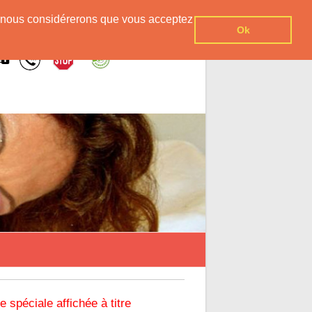
er, nous considérerons que vous acceptez
Ok
re spéciale affichée à titre