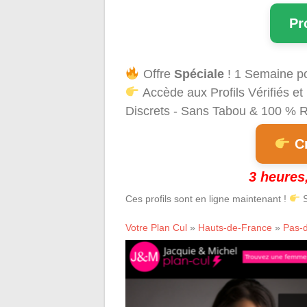
Pr
Offre
Spéciale
! 1 Semaine p
Accède aux Profils Vérifiés 
Discrets - Sans Tabou & 100 % Ré
Cr
3 heures,
Ces profils sont en ligne maintenant !
S
Votre Plan Cul
»
Hauts-de-France
»
Pas-d