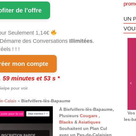
promo
ofiter de l'offre
UN 
VOUS
our Seulement 1,14€
et Démarre des Conversations
Illimitées
.
els ! ! !
éer mon compte
 59 minutes et 52 s *
wipe pour voir
e-Calais
»
Biefvillers-lès-Bapaume
À Biefvillers-lès-Bapaume,
Vos 
Plusieurs
Cougars
,
les-b
Blacks
&
Asiatiques
Souhaitent un Plan Cul
avec un Pas-de-Calaisien