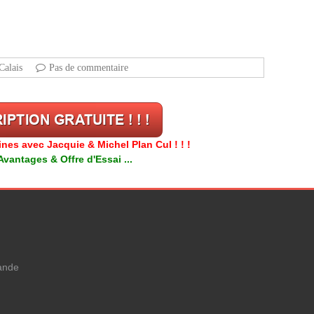
Calais
Pas de commentaire
es avec Jacquie & Michel Plan Cul ! ! !
antages & Offre d'Essai ...
ande